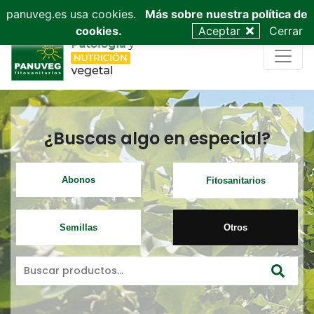
953 53 03 68
admin@panuveg.es
628 09 47 40
panuveg.es usa cookies.
Más sobre nuestra política de
cookies.
Aceptar
Cerrar
¿Buscas algo en especial?
Abonos
Fitosanitarios
Semillas
Otros