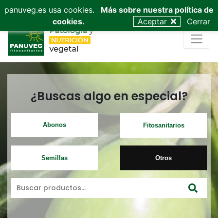
953 53 03 68
admin@panuveg.es
628 09 47 40
panuveg.es usa cookies.
Más sobre nuestra política de
cookies.
Aceptar
Cerrar
¿Buscas algo en especial?
Abonos
Fitosanitarios
Semillas
Otros